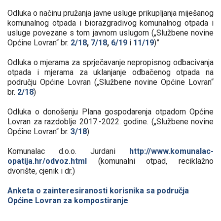
Odluka o načinu pružanja javne usluge prikupljanja miješanog
komunalnog otpada i biorazgradivog komunalnog otpada i
usluge povezane s tom javnom uslugom („Službene novine
Općine Lovran“ br.
2/18
,
7/18
,
6/19
i
11/19
)”
Odluka o mjerama za sprječavanje nepropisnog odbacivanja
otpada i mjerama za uklanjanje odbačenog otpada na
području Općine Lovran („Službene novine Općine Lovran“
br.
2/18
)
Odluka o donošenju Plana gospodarenja otpadom Općine
Lovran za razdoblje 2017.-2022. godine. („Službene novine
Općine Lovran“ br.
3/18
)
Komunalac d.o.o. Jurdani
http://www.komunalac-
opatija.hr/odvoz.html
(komunalni otpad, reciklažno
dvorište, cjenik i dr.)
Anketa o zainteresiranosti korisnika sa područja
Općine Lovran za kompostiranje