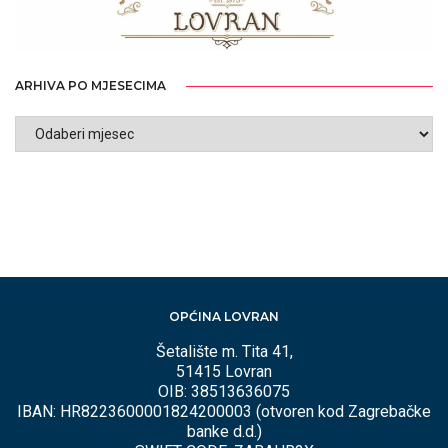
ARHIVA PO MJESECIMA
ARHIVA
PO
MJESECIMA
OPĆINA LOVRAN
Šetalište m. Tita 41,
51415 Lovran
OIB: 38513636075
IBAN: HR8223600001824200003 (otvoren kod Zagrebačke
banke d.d.)