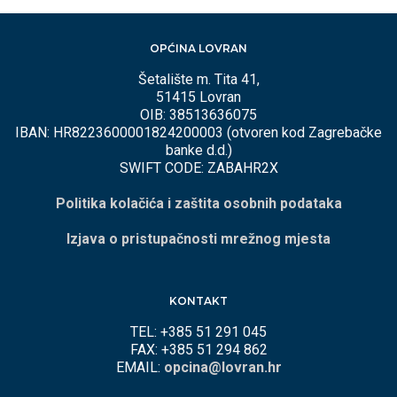
OPĆINA LOVRAN
Šetalište m. Tita 41,
51415 Lovran
OIB: 38513636075
IBAN: HR8223600001824200003 (otvoren kod Zagrebačke
banke d.d.)
SWIFT CODE: ZABAHR2X
Politika kolačića i zaštita osobnih podataka
Izjava o pristupačnosti mrežnog mjesta
KONTAKT
TEL: +385 51 291 045
FAX: +385 51 294 862
EMAIL:
opcina@lovran.hr