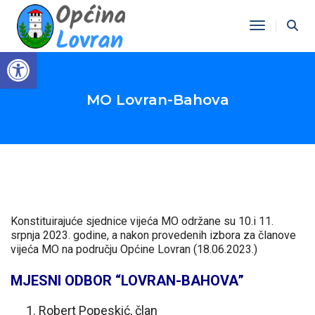
Toggle Na
Open toolbar
MO Lovran-Bahova
Konstituirajuće sjednice vijeća MO održane su 10.i 11.
srpnja 2023. godine, a nakon provedenih izbora za članove
vijeća MO na području Općine Lovran (18.06.2023.)
MJESNI ODBOR “LOVRAN-BAHOVA”
Robert Popeskić, član