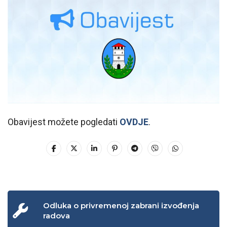
Obavijest možete pogledati
OVDJE
.
Odluka o privremenoj zabrani izvođenja
radova