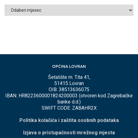
ARHIVA
PO
MJESECIMA
OPĆINA LOVRAN
Šetalište m. Tita 41,
51415 Lovran
OIB: 38513636075
IBAN: HR8223600001824200003 (otvoren kod Zagrebačke
banke d.d.)
SWIFT CODE: ZABAHR2X
Politika kolačića i zaštita osobnih podataka
Izjava o pristupačnosti mrežnog mjesta