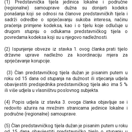
(1) Predstavnička tijela jedinica lokalne i područne
(regionalne) samouprave dužna su donijeti kodeks
ponašanja koji se odnosi na članove predstavničkih tijela i
sadrži odredbe o sprječavanju sukoba interesa, načinu
praćenja primjene kodeksa, kao i o tijelu koje odlučuje u
drugom stupnju o odlukama predstavničkog tijela o
povredama kodeksa koji su u njegovo nadležnosti.
(2) Ispunjenje obveze iz stavka 1. ovog članka prati tijelo
državne uprave nadležno za koordinaciju mjera za
sprječavanje korupcije.
(3) Član predstavničkog tijela dužan je pisanim putem u
roku od 15 dana od stupanja na dužnost ili stjecanja udjela
obavijestiti predsjednika predstavničkog tijela ako ima 5 %
ili više udjela u vlasništvu poslovnog subjekta.
(4) Popis udjela iz stavka 3. ovoga članka objavljuje se i
redovito ažurira na mrežnim stranicama jedinice lokalne i
područne (regionalne) samouprave.
(5) Član predstavničkog tijela dužan je pisanim putem u roku
od 15 dana obavijestiti predstavničko tijelo o stupanju u