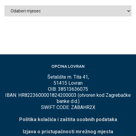
ARHIVA
PO
MJESECIMA
OPĆINA LOVRAN
Šetalište m. Tita 41,
51415 Lovran
OIB: 38513636075
IBAN: HR8223600001824200003 (otvoren kod Zagrebačke
banke d.d.)
SWIFT CODE: ZABAHR2X
Politika kolačića i zaštita osobnih podataka
Izjava o pristupačnosti mrežnog mjesta