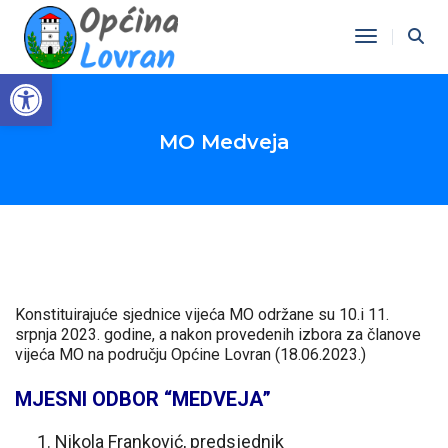
Toggle Na
Open toolbar
MO Medveja
Konstituirajuće sjednice vijeća MO održane su 10.i 11.
srpnja 2023. godine, a nakon provedenih izbora za članove
vijeća MO na području Općine Lovran (18.06.2023.)
MJESNI ODBOR “MEDVEJA”
Nikola Franković, predsjednik