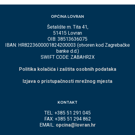
OPĆINA LOVRAN
Šetalište m. Tita 41,
51415 Lovran
OIB: 38513636075
IBAN: HR8223600001824200003 (otvoren kod Zagrebačke
banke d.d.)
SWIFT CODE: ZABAHR2X
Politika kolačića i zaštita osobnih podataka
Izjava o pristupačnosti mrežnog mjesta
KONTAKT
TEL: +385 51 291 045
FAX: +385 51 294 862
EMAIL:
opcina@lovran.hr