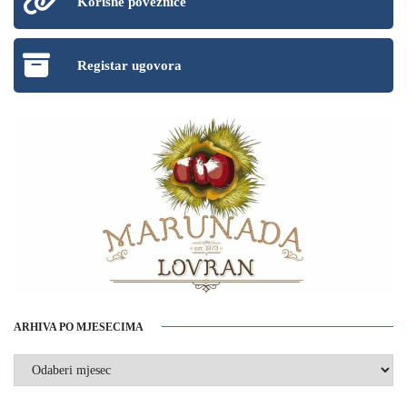
Korisne poveznice
Registar ugovora
ARHIVA PO MJESECIMA
ARHIVA
PO
MJESECIMA