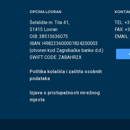
OPĆINA LOVRAN
KONTA
Šetalište m. Tita 41,
TEL: +
51415 Lovran
FAX: +
OIB: 38513636075
EMAIL
IBAN: HR8223600001824200003
(otvoren kod Zagrebačke banke d.d.)
SWIFT CODE: ZABAHR2X
Politika kolačića i zaštita osobnih
podataka
Izjava o pristupačnosti mrežnog
mjesta