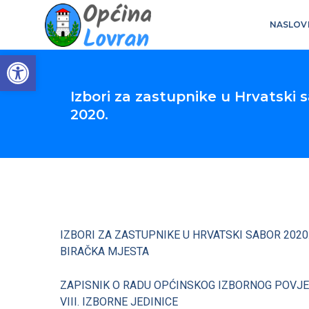
NASLOV
Open toolbar
Izbori za zastupnike u Hrvatski 
2020.
IZBORI ZA ZASTUPNIKE U HRVATSKI SABOR 202
BIRAČKA MJESTA
ZAPISNIK O RADU OPĆINSKOG IZBORNOG POVJE
VIII. IZBORNE JEDINICE