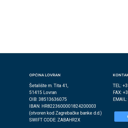
OPĆINA LOVRAN
KONTA
Šetalište m. Tita 41,
TEL: +
51415 Lovran
FAX: +
OIB: 38513636075
EMAIL
IBAN: HR8223600001824200003
(otvoren kod Zagrebačke banke d.d.)
SWIFT CODE: ZABAHR2X