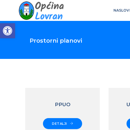
NASLOV
Open toolbar
Prostorni planovi
PPUO
U
DETALJI