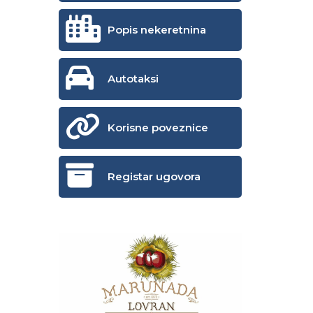
Popis nekeretnina
Autotaksi
Korisne poveznice
Registar ugovora