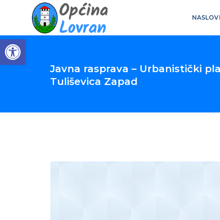
NASLOV
Open toolbar
Javna rasprava – Urbanistički pl
Tuliševica Zapad