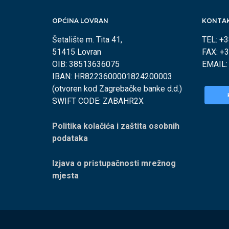
OPĆINA LOVRAN
KONTA
Šetalište m. Tita 41,
TEL: +
51415 Lovran
FAX: +
OIB: 38513636075
EMAIL
IBAN: HR8223600001824200003
(otvoren kod Zagrebačke banke d.d.)
SWIFT CODE: ZABAHR2X
Politika kolačića i zaštita osobnih
podataka
Izjava o pristupačnosti mrežnog
mjesta