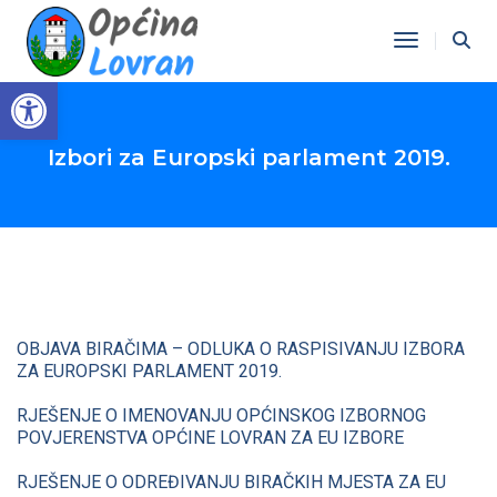
Toggle Na
Open toolbar
Izbori za Europski parlament 2019.
OBJAVA BIRAČIMA – ODLUKA O RASPISIVANJU IZBORA
ZA EUROPSKI PARLAMENT 2019.
RJEŠENJE O IMENOVANJU OPĆINSKOG IZBORNOG
POVJERENSTVA OPĆINE LOVRAN ZA EU IZBORE
RJEŠENJE O ODREĐIVANJU BIRAČKIH MJESTA ZA EU