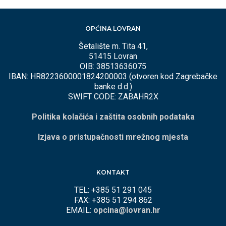
OPĆINA LOVRAN
Šetalište m. Tita 41,
51415 Lovran
OIB: 38513636075
IBAN: HR8223600001824200003 (otvoren kod Zagrebačke
banke d.d.)
SWIFT CODE: ZABAHR2X
Politika kolačića i zaštita osobnih podataka
Izjava o pristupačnosti mrežnog mjesta
KONTAKT
TEL: +385 51 291 045
FAX: +385 51 294 862
EMAIL:
opcina@lovran.hr