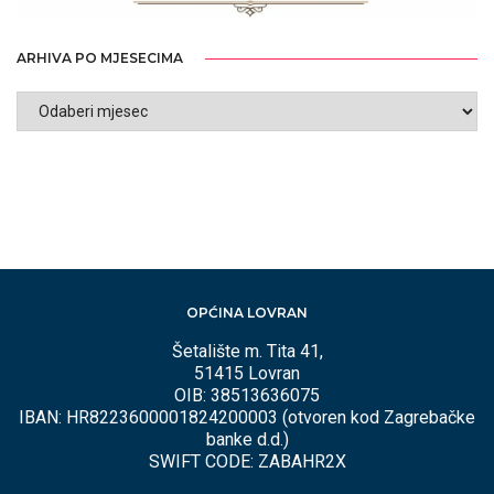
ARHIVA PO MJESECIMA
ARHIVA
PO
MJESECIMA
OPĆINA LOVRAN
Šetalište m. Tita 41,
51415 Lovran
OIB: 38513636075
IBAN: HR8223600001824200003 (otvoren kod Zagrebačke
banke d.d.)
SWIFT CODE: ZABAHR2X