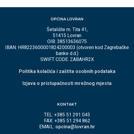
OPĆINA LOVRAN
Šetalište m. Tita 41,
51415 Lovran
OIB: 38513636075
IBAN: HR8223600001824200003 (otvoren kod Zagrebačke
banke d.d.)
SWIFT CODE: ZABAHR2X
Politika kolačića i zaštita osobnih podataka
Izjava o pristupačnosti mrežnog mjesta
KONTAKT
TEL: +385 51 291 045
FAX: +385 51 294 862
EMAIL:
opcina@lovran.hr