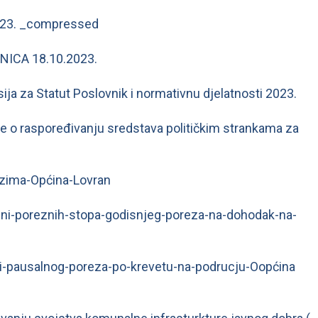
 2023. _compressed
NICA 18.10.2023.
ja za Statut Poslovnik i normativnu djelatnosti 2023.
e o raspoređivanju sredstava političkim strankama za
ezima-Općina-Lovran
ini-poreznih-stopa-godisnjeg-poreza-na-dohodak-na-
ni-pausalnog-poreza-po-krevetu-na-podrucju-Oopćina