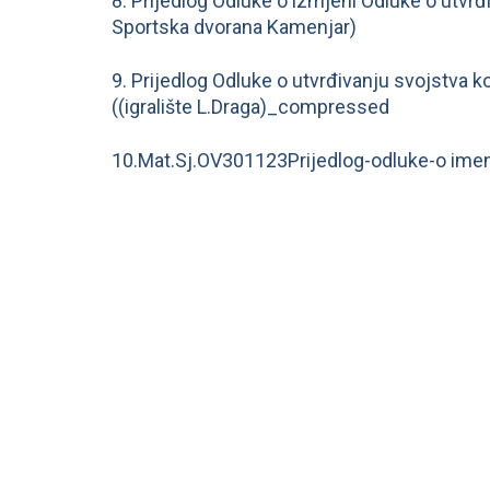
8. Prijedlog Odluke o izmjeni Odluke o utvr
Sportska dvorana Kamenjar)
9. Prijedlog Odluke o utvrđivanju svojstva 
((igralište L.Draga)_compressed
10.Mat.Sj.OV301123Prijedlog-odluke-o ime