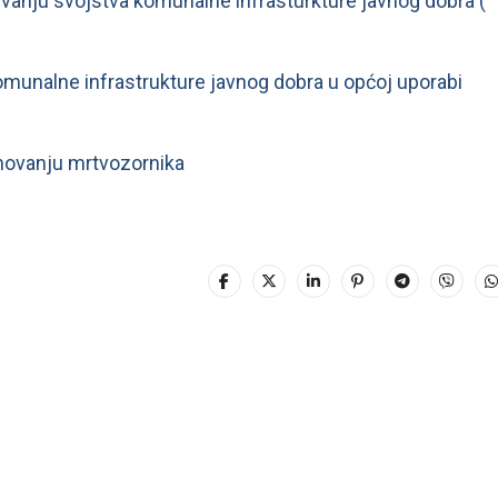
đivanju svojstva komunalne infrasturkture javnog dobra (
komunalne infrastrukture javnog dobra u općoj uporabi
novanju mrtvozornika