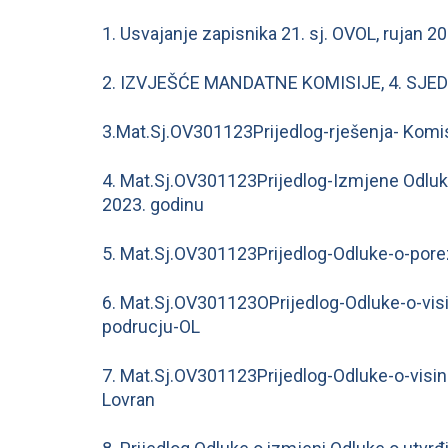
1. Usvajanje zapisnika 21. sj. OVOL, rujan
2. IZVJEŠĆE MANDATNE KOMISIJE, 4. SJED
3.Mat.Sj.OV301123Prijedlog-rješenja- Komisi
4. Mat.Sj.OV301123Prijedlog-Izmjene Odluk
2023. godinu
5. Mat.Sj.OV301123Prijedlog-Odluke-o-por
6. Mat.Sj.OV301123OPrijedlog-Odluke-o-vis
podrucju-OL
7. Mat.Sj.OV301123Prijedlog-Odluke-o-visi
Lovran