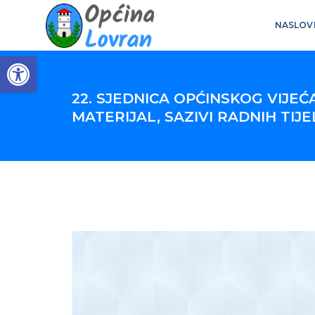
NASLOV
Open toolbar
22. SJEDNICA OPĆINSKOG VIJEĆA 
MATERIJAL, SAZIVI RADNIH TIJE