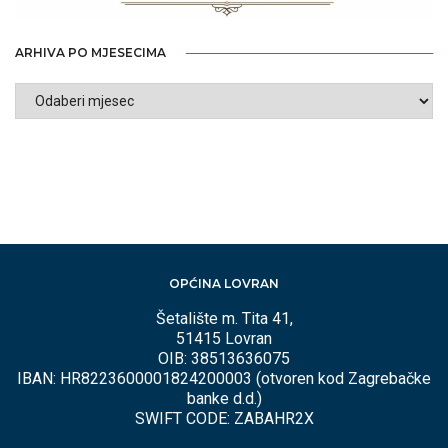
ARHIVA PO MJESECIMA
ARHIVA
PO
MJESECIMA
OPĆINA LOVRAN
Šetalište m. Tita 41,
51415 Lovran
OIB: 38513636075
IBAN: HR8223600001824200003 (otvoren kod Zagrebačke
banke d.d.)
SWIFT CODE: ZABAHR2X