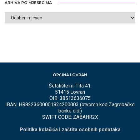
ARHIVA PO MJESECIMA
ARHIVA
PO
MJESECIMA
OPĆINA LOVRAN
Šetalište m. Tita 41,
51415 Lovran
OIB: 38513636075
IBAN: HR8223600001824200003 (otvoren kod Zagrebačke
banke d.d.)
SWIFT CODE: ZABAHR2X
Politika kolačića i zaštita osobnih podataka