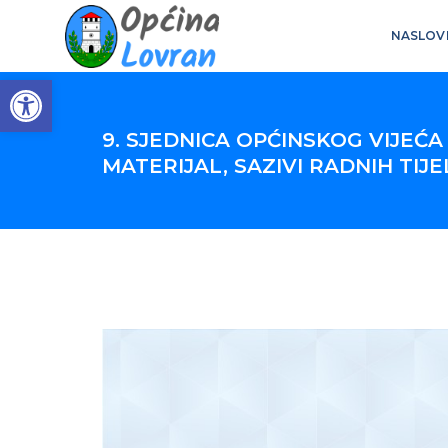
NASLOV
Open toolbar
9. SJEDNICA OPĆINSKOG VIJEĆA –
MATERIJAL, SAZIVI RADNIH TIJE