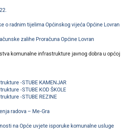
22.
ke o radnim tijelima Općinskog vijeća Općine Lovran
oračunske zalihe Proračuna Općine Lovran
vojstva komunalne infrastrukture javnog dobra u općoj
astrukture -STUBE KAMENJAR
astrukture -STUBE KOD ŠKOLE
strukture -STUBE REZINE
đenja radova – Me-Gra
snosti na Opće uvjete isporuke komunalne usluge