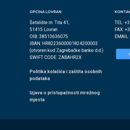
OPĆINA LOVRAN
KONTA
Šetalište m. Tita 41,
TEL: +
51415 Lovran
FAX: +
OIB: 38513636075
EMAIL
IBAN: HR8223600001824200003
(otvoren kod Zagrebačke banke d.d.)
SWIFT CODE: ZABAHR2X
Politika kolačića i zaštita osobnih
podataka
Izjava o pristupačnosti mrežnog
mjesta