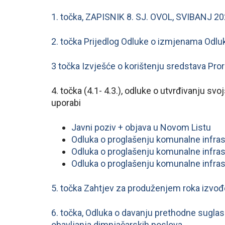
1. točka, ZAPISNIK 8. SJ. OVOL, SVIBANJ 20
2. točka Prijedlog Odluke o izmjenama Odlu
3 točka Izvješće o korištenju sredstava Pr
4. točka (4.1- 4.3.), odluke o utvrđivanju s
uporabi
Javni poziv + objava u Novom Listu
Odluka o proglašenju komunalne infr
Odluka o proglašenju komunalne infr
Odluka o proglašenju komunalne infra
5. točka Zahtjev za produženjem roka izvo
6. točka, Odluka o davanju prethodne sugla
obavljanja dimnjačarskih poslova