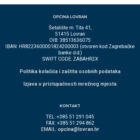
OPĆINA LOVRAN
Šetalište m. Tita 41,
51415 Lovran
OIB: 38513636075
IBAN: HR8223600001824200003 (otvoren kod Zagrebačke
banke d.d.)
SWIFT CODE: ZABAHR2X
Politika kolačića i zaštita osobnih podataka
Izjava o pristupačnosti mrežnog mjesta
KONTAKT
TEL: +385 51 291 045
FAX: +385 51 294 862
EMAIL:
opcina@lovran.hr