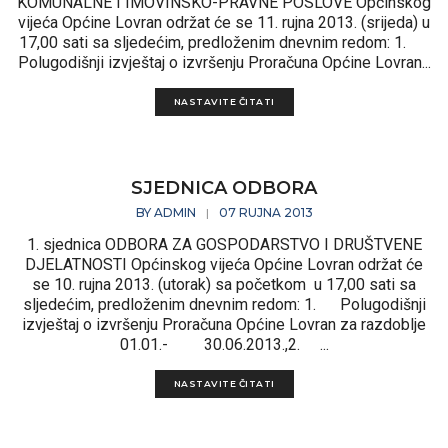
KOMUNALNE I IMOVINSKO-PRAVNE POSLOVE Općinskog
vijeća Općine Lovran održat će se 11. rujna 2013. (srijeda) u
17,00 sati sa sljedećim, predloženim dnevnim redom: 1.
Polugodišnji izvještaj o izvršenju Proračuna Općine Lovran...
NASTAVITE ČITATI
SJEDNICA ODBORA
BY
ADMIN
07 RUJNA 2013
|
1. sjednica ODBORA ZA GOSPODARSTVO I DRUŠTVENE
DJELATNOSTI Općinskog vijeća Općine Lovran održat će
se 10. rujna 2013. (utorak) sa početkom u 17,00 sati sa
sljedećim, predloženim dnevnim redom: 1. Polugodišnji
izvještaj o izvršenju Proračuna Općine Lovran za razdoblje
01.01.- 30.06.2013.,2. ...
NASTAVITE ČITATI