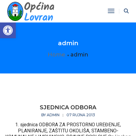
Toggle Na
Open toolbar
admin
Home
admin
SJEDNICA ODBORA
BY
ADMIN
07 RUJNA 2013
|
1. sjednica ODBORA ZA PROSTORNO UREĐENJE,
PLANIRANJE, ZAŠTITU OKOLIŠA, STAMBENO-