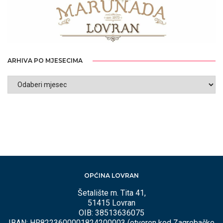
ARHIVA PO MJESECIMA
ARHIVA
PO
MJESECIMA
OPĆINA LOVRAN
Šetalište m. Tita 41,
51415 Lovran
OIB: 38513636075
IBAN: HR8223600001824200003 (otvoren kod Zagrebačke