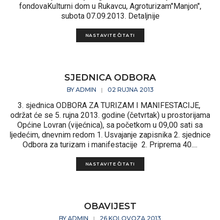
fondovaKulturni dom u Rukavcu, Agroturizam"Manjon",
subota 07.09.2013. Detaljnije
NASTAVITE ČITATI
SJEDNICA ODBORA
BY
ADMIN
02 RUJNA 2013
|
3. sjednica ODBORA ZA TURIZAM I MANIFESTACIJE,
održat će se 5. rujna 2013. godine (četvrtak) u prostorijama
Općine Lovran (vijećnica), sa početkom u 09,00 sati sa
ljedećim, dnevnim redom 1. Usvajanje zapisnika 2. sjednice
Odbora za turizam i manifestacije 2. Priprema 40....
NASTAVITE ČITATI
OBAVIJEST
BY
ADMIN
26 KOLOVOZA 2013
|