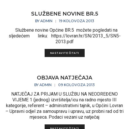
SLUŽBENE NOVINE BR.5
BY
ADMIN
19 KOLOVOZA 2013
|
Službene novine Općine BR.5 možete pogledati na
sljedećem linku: https://lovran.hr/SN/2013_5/SN5-
2013.pdf
NASTAVITE ČITATI
OBJAVA NATJEČAJA
BY
ADMIN
09 KOLOVOZA 2013
|
NATJEČAJ ZA PRIJAM U SLUŽBU NA NEODREĐENO
VIJEME 1 (jednog) izvršitelja/icu na radno mjesto III
kategorije, referent – administrativni tajnik, u Općini Lovran
– Upravni odjel za samoupravu i upravu, uz probni rad od tri
mjeseca. Podaci vezani uz natječaj
NASTAVITE ČITATI