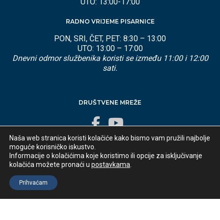
UTO: 13:00-17:00
RADNO VRIJEME PISARNICE
PON, SRI, ČET, PET: 8:30 – 13:00
UTO: 13:00 – 17:00
Dnevni odmor službenika koristi se između 11:00 i 12:00
sati.
DRUŠTVENE MREŽE
Naša web stranica koristi kolačiće kako bismo vam pružili najbolje
moguće korisničko iskustvo.
Informacije o kolačićima koje koristimo ili opcije za isključivanje
kolačića možete pronaći u
postavkama
.
Developed by
appydevelopment
© 2025 Općina Lovran
Prihvaćam