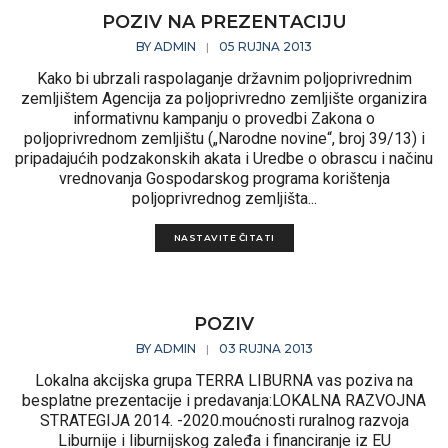
POZIV NA PREZENTACIJU
BY
ADMIN
05 RUJNA 2013
|
Kako bi ubrzali raspolaganje državnim poljoprivrednim
zemljištem Agencija za poljoprivredno zemljište organizira
informativnu kampanju o provedbi Zakona o
poljoprivrednom zemljištu („Narodne novine“, broj 39/13) i
pripadajućih podzakonskih akata i Uredbe o obrascu i načinu
vrednovanja Gospodarskog programa korištenja
poljoprivrednog zemljišta...
NASTAVITE ČITATI
POZIV
BY
ADMIN
03 RUJNA 2013
|
Lokalna akcijska grupa TERRA LIBURNA vas poziva na
besplatne prezentacije i predavanja:LOKALNA RAZVOJNA
STRATEGIJA 2014. -2020.moućnosti ruralnog razvoja
Liburnije i liburnijskog zaleđa i financiranje iz EU