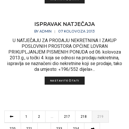
ISPRAVAK NATJEČAJA
BY
ADMIN
07 KOLOVOZA 2013
|
U NATJEČAJU ZA PRODAJU NEKRETNINA I ZAKUP
POSLOVNIH PROSTORA OPĆINE LOVRAN
PRIKUPLJANJEM PISMENIH PONUDA od 06. kolovoza
2013.g., u točki 4. koja se odnosi na prodaju nekretnina,
ispravlja se naznačeni dio nekretnine koji se prodaje, tako
da umjesto: «196/552 dijela»...
NASTAVITE ČITATI
1
2
…
217
218
219
220
221
…
233
234