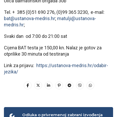
Ulica dalmatinskih brigada 30b
Tel. + 385 (0)51 690 276, (0)99 365 3230, e-mail:
bat@ustanova-medris.hr
;
matulji@ustanova-
medris.hr
;
Svaki dan od 7:00 do 21:00 sat
Cijena BAT testa je 150,00 kn. Nalaz je gotov za
otprilike 30 minuta od testiranja
Link za prijavu:
https://ustanova-medris.hr/odabir-
jezika/
Odluka o privremenoj zabrani izvođenja