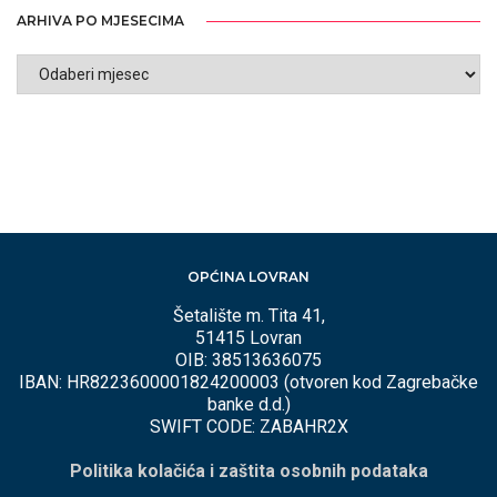
ARHIVA PO MJESECIMA
ARHIVA
PO
MJESECIMA
OPĆINA LOVRAN
Šetalište m. Tita 41,
51415 Lovran
OIB: 38513636075
IBAN: HR8223600001824200003 (otvoren kod Zagrebačke
banke d.d.)
SWIFT CODE: ZABAHR2X
Politika kolačića i zaštita osobnih podataka