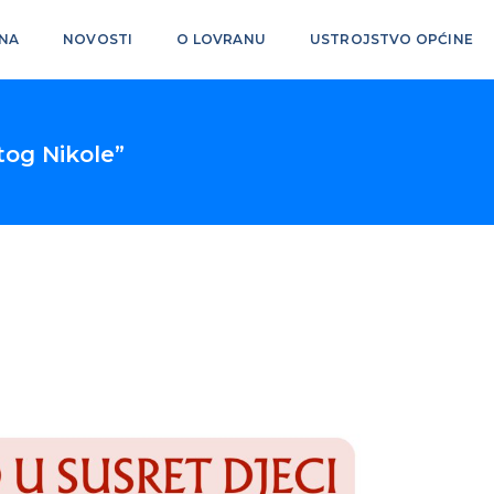
NA
NOVOSTI
O LOVRANU
USTROJSTVO OPĆINE
tog Nikole”