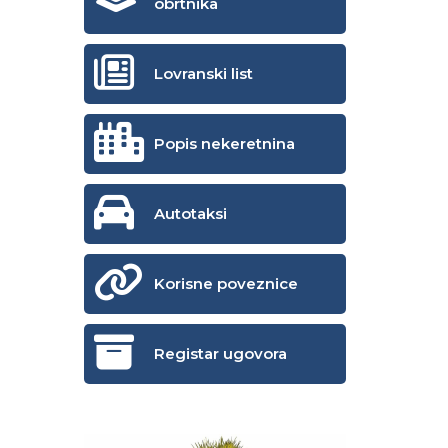
obrtnika
Lovranski list
Popis nekeretnina
Autotaksi
Korisne poveznice
Registar ugovora