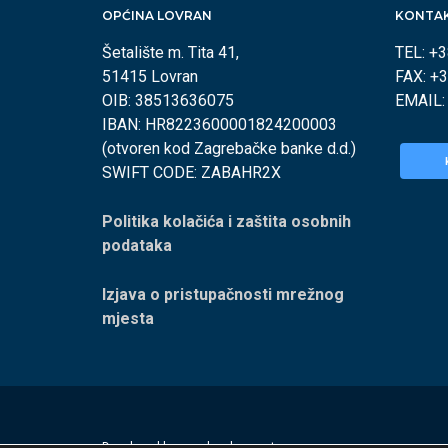
OPĆINA LOVRAN
KONTA
Šetalište m. Tita 41,
TEL: +
51415 Lovran
FAX: +
OIB: 38513636075
EMAIL
IBAN: HR8223600001824200003
(otvoren kod Zagrebačke banke d.d.)
SWIFT CODE: ZABAHR2X
Politika kolačića i zaštita osobnih
podataka
Izjava o pristupačnosti mrežnog
mjesta
Developed by
appydevelopment