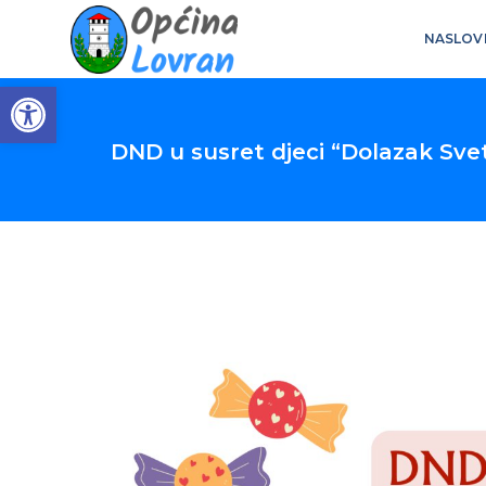
NASLOV
Open toolbar
DND u susret djeci “Dolazak Sve