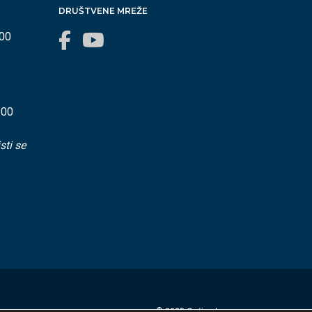
DRUŠTVENE MREŽE
:00
:00
sti se
© 2025 Općina Lovran