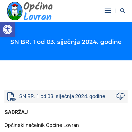
Toggle Na
Open toolbar
SN BR. 1 od 03. siječnja 2024. godine
SN BR. 1 od 03. siječnja 2024. godine
SADRŽAJ
Općinski načelnik Općine Lovran