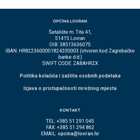
OPĆINA LOVRAN
Šetalište m. Tita 41,
51415 Lovran
OIB: 38513636075
IBAN: HR8223600001824200003 (otvoren kod Zagrebačke
banke d.d.)
SWIFT CODE: ZABAHR2X
Politika kolačića i zaštita osobnih podataka
Izjava o pristupačnosti mrežnog mjesta
KONTAKT
TEL: +385 51 291 045
FAX: +385 51 294 862
EMAIL:
opcina@lovran.hr