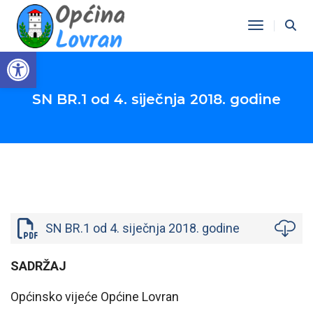
Toggle Na
Open toolbar
SN BR.1 od 4. siječnja 2018. godine
SN BR.1 od 4. siječnja 2018. godine
SADRŽAJ
Općinsko vijeće Općine Lovran