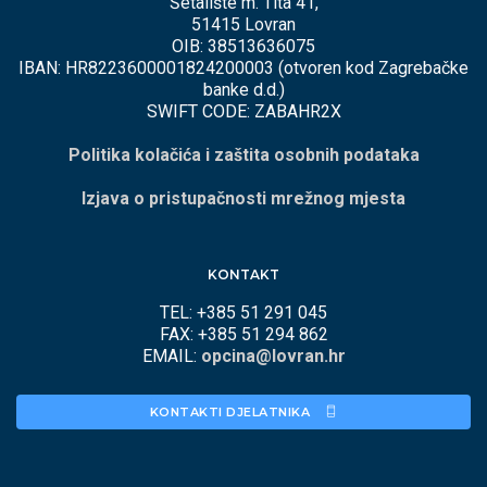
Šetalište m. Tita 41,
51415 Lovran
OIB: 38513636075
IBAN: HR8223600001824200003 (otvoren kod Zagrebačke
banke d.d.)
SWIFT CODE: ZABAHR2X
Politika kolačića i zaštita osobnih podataka
Izjava o pristupačnosti mrežnog mjesta
KONTAKT
TEL: +385 51 291 045
FAX: +385 51 294 862
EMAIL:
opcina@lovran.hr
KONTAKTI DJELATNIKA 