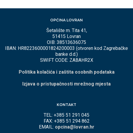
OPĆINA LOVRAN
Šetalište m. Tita 41,
51415 Lovran
OIB: 38513636075
IBAN: HR8223600001824200003 (otvoren kod Zagrebačke
banke d.d.)
SWIFT CODE: ZABAHR2X
Politika kolačića i zaštita osobnih podataka
Izjava o pristupačnosti mrežnog mjesta
KONTAKT
TEL: +385 51 291 045
FAX: +385 51 294 862
EMAIL:
opcina@lovran.hr