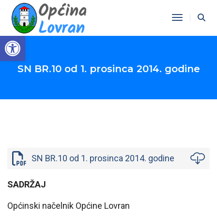
Toggle Na
Open toolbar
SN BR.10 od 1. prosinca 2014. godine
SN BR.10 od 1. prosinca 2014. godine
SADRŽAJ
Općinski načelnik Općine Lovran