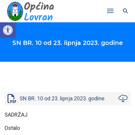
Toggle Na
Open toolbar
SN BR. 10 od 23. lipnja 2023. godine
SN BR. 10 od 23. lipnja 2023. godine
SADRŽAJ
Ostalo