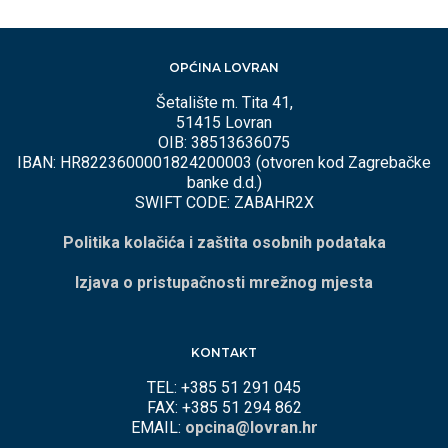
OPĆINA LOVRAN
Šetalište m. Tita 41,
51415 Lovran
OIB: 38513636075
IBAN: HR8223600001824200003 (otvoren kod Zagrebačke
banke d.d.)
SWIFT CODE: ZABAHR2X
Politika kolačića i zaštita osobnih podataka
Izjava o pristupačnosti mrežnog mjesta
KONTAKT
TEL: +385 51 291 045
FAX: +385 51 294 862
EMAIL:
opcina@lovran.hr