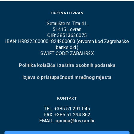
OPĆINA LOVRAN
Šetalište m. Tita 41,
51415 Lovran
OIB: 38513636075
IBAN: HR8223600001824200003 (otvoren kod Zagrebačke
banke d.d.)
SWIFT CODE: ZABAHR2X
Politika kolačića i zaštita osobnih podataka
Izjava o pristupačnosti mrežnog mjesta
KONTAKT
TEL: +385 51 291 045
FAX: +385 51 294 862
EMAIL:
opcina@lovran.hr