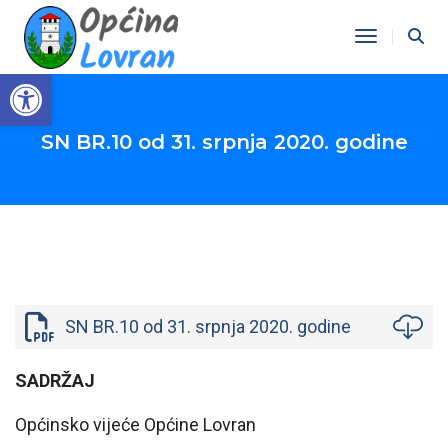
Toggle Na
Open toolbar
SN BR.10 od 31. srpnja 2020. godine
SN BR.10 od 31. srpnja 2020. godine
SADRŽAJ
Općinsko vijeće Općine Lovran