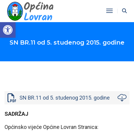
Toggle Na
Open toolbar
SN BR.11 od 5. studenog 2015. godine
SN BR.11 od 5. studenog 2015. godine
SADRŽAJ
Općinsko vijeće Općine Lovran Stranica: