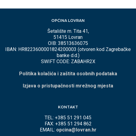
OPĆINA LOVRAN
Šetalište m. Tita 41,
51415 Lovran
OIB: 38513636075
IBAN: HR8223600001824200003 (otvoren kod Zagrebačke
banke d.d.)
SWIFT CODE: ZABAHR2X
Politika kolačića i zaštita osobnih podataka
Izjava o pristupačnosti mrežnog mjesta
KONTAKT
TEL: +385 51 291 045
FAX: +385 51 294 862
EMAIL:
opcina@lovran.hr