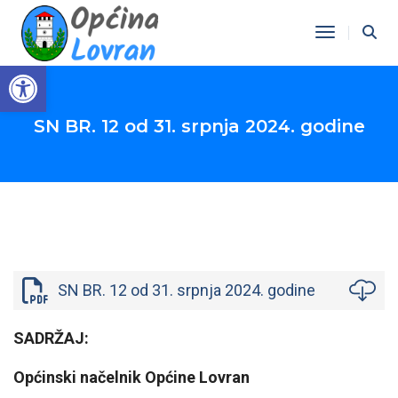
Toggle Na
Open toolbar
SN BR. 12 od 31. srpnja 2024. godine
SN BR. 12 od 31. srpnja 2024. godine
SADRŽAJ:
Općinski načelnik Općine Lovran