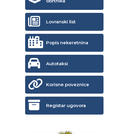
obrtnika
Lovranski list
Popis nekeretnina
Autotaksi
Korisne poveznice
Registar ugovora