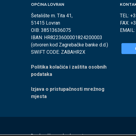
OPĆINA LOVRAN
KONTA
Šetalište m. Tita 41,
TEL: +
51415 Lovran
FAX: +
OIB: 38513636075
EMAIL
IBAN: HR8223600001824200003
(otvoren kod Zagrebačke banke d.d.)
SWIFT CODE: ZABAHR2X
Politika kolačića i zaštita osobnih
podataka
Izjava o pristupačnosti mrežnog
mjesta
Developed by
appydevelopment