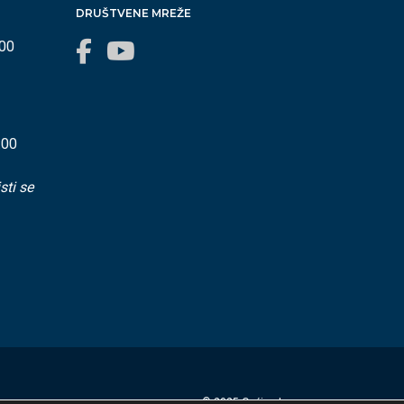
DRUŠTVENE MREŽE
:00
:00
sti se
© 2025 Općina Lovran