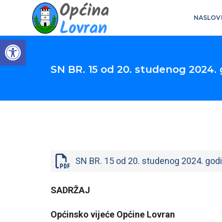
NASLOV
Open toolbar
SN BR. 15 od 20. studenog 2024.
SN BR. 15 od 20. studenog 2024. god
SADRŽAJ
Općinsko vijeće Općine Lovran