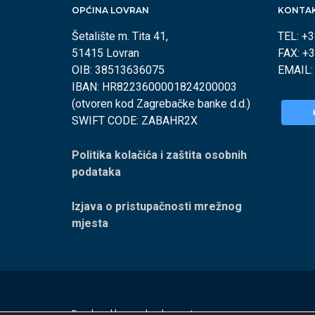
OPĆINA LOVRAN
KONTA
Šetalište m. Tita 41,
TEL: +
51415 Lovran
FAX: +
OIB: 38513636075
EMAIL
IBAN: HR8223600001824200003
(otvoren kod Zagrebačke banke d.d.)
SWIFT CODE: ZABAHR2X
Politika kolačića i zaštita osobnih
podataka
Izjava o pristupačnosti mrežnog
mjesta
Developed by
appydevelopment