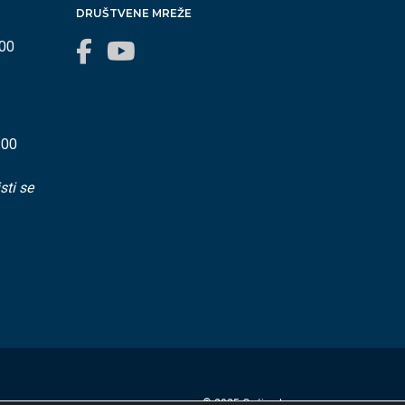
DRUŠTVENE MREŽE
:00
:00
sti se
© 2025 Općina Lovran