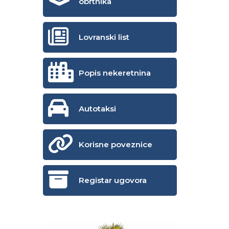
obrtnika
Lovranski list
Popis nekeretnina
Autotaksi
Korisne poveznice
Registar ugovora