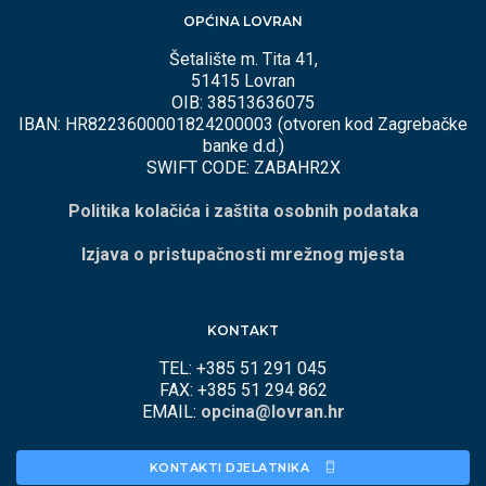
OPĆINA LOVRAN
Šetalište m. Tita 41,
51415 Lovran
OIB: 38513636075
IBAN: HR8223600001824200003 (otvoren kod Zagrebačke
banke d.d.)
SWIFT CODE: ZABAHR2X
Politika kolačića i zaštita osobnih podataka
Izjava o pristupačnosti mrežnog mjesta
KONTAKT
TEL: +385 51 291 045
FAX: +385 51 294 862
EMAIL:
opcina@lovran.hr
KONTAKTI DJELATNIKA 