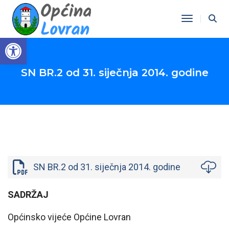
Toggle Na
Open toolbar
SN BR.2 od 31. siječnja 2014. godine
SN BR.2 od 31. siječnja 2014. godine
SADRŽAJ
Općinsko vijeće Općine Lovran