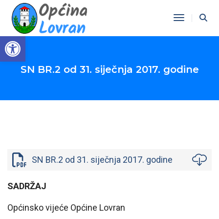
Toggle Na
Open toolbar
SN BR.2 od 31. siječnja 2017. godine
SN BR.2 od 31. siječnja 2017. godine
SADRŽAJ
Općinsko vijeće Općine Lovran