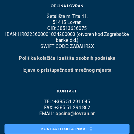
OPĆINA LOVRAN
Šetalište m. Tita 41,
51415 Lovran
OIB: 38513636075
IBAN: HR8223600001824200003 (otvoren kod Zagrebačke
banke d.d.)
SWIFT CODE: ZABAHR2X
Politika kolačića i zaštita osobnih podataka
Izjava o pristupačnosti mrežnog mjesta
KONTAKT
TEL: +385 51 291 045
FAX: +385 51 294 862
EMAIL:
opcina@lovran.hr
KONTAKTI DJELATNIKA 