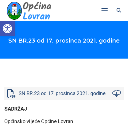
Toggle Na
Open toolbar
SN BR.23 od 17. prosinca 2021. godine
SN BR.23 od 17. prosinca 2021. godine
SADRŽAJ
Općinsko vijeće Općine Lovran