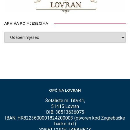
ARHIVA PO MJESECIMA
ARHIVA
PO
MJESECIMA
OPĆINA LOVRAN
Šetalište m. Tita 41,
51415 Lovran
OIB: 38513636075
IBAN: HR8223600001824200003 (otvoren kod Zagrebačke
banke d.d.)
SWIFT CODE: ZABAHR2X