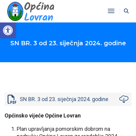
Toggle Na
Open toolbar
SN BR. 3 od 23. siječnja 2024. godine
SN BR. 3 od 23. siječnja 2024. godine
Općinsko vijeće Općine Lovran
Plan upravljanja pomorskim dobrom na