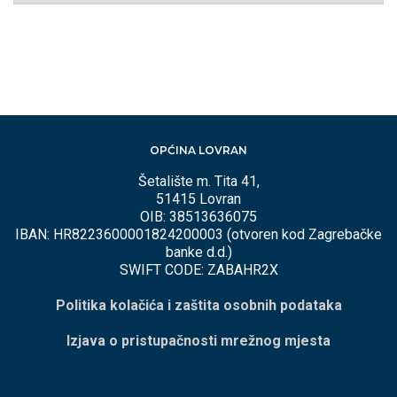
MJESECIMA
OPĆINA LOVRAN
Šetalište m. Tita 41,
51415 Lovran
OIB: 38513636075
IBAN: HR8223600001824200003 (otvoren kod Zagrebačke
banke d.d.)
SWIFT CODE: ZABAHR2X
Politika kolačića i zaštita osobnih podataka
Izjava o pristupačnosti mrežnog mjesta