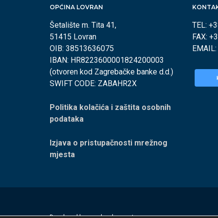
OPĆINA LOVRAN
KONTA
Šetalište m. Tita 41,
TEL: +
51415 Lovran
FAX: +
OIB: 38513636075
EMAIL
IBAN: HR8223600001824200003
(otvoren kod Zagrebačke banke d.d.)
SWIFT CODE: ZABAHR2X
Politika kolačića i zaštita osobnih
podataka
Izjava o pristupačnosti mrežnog
mjesta
Developed by
appydevelopment