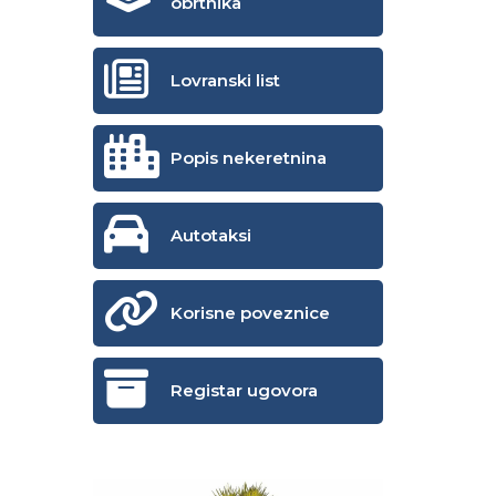
obrtnika
Lovranski list
Popis nekeretnina
Autotaksi
Korisne poveznice
Registar ugovora