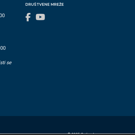
DRUŠTVENE MREŽE
:00
:00
sti se
© 2025 Općina Lovran