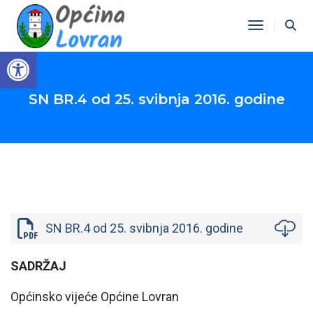
Toggle Na
Open toolbar
SN BR.4 od 25. svibnja 2016. godine
SN BR.4 od 25. svibnja 2016. godine
SADRŽAJ
Općinsko vijeće Općine Lovran