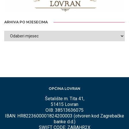
ARHIVA PO MJESECIMA
ARHIVA
PO
MJESECIMA
OPĆINA LOVRAN
Šetalište m. Tita 41,
51415 Lovran
OIB: 38513636075
IBAN: HR8223600001824200003 (otvoren kod Zagrebačke
banke d.d.)
SWIFT CODE: ZABAHR2X