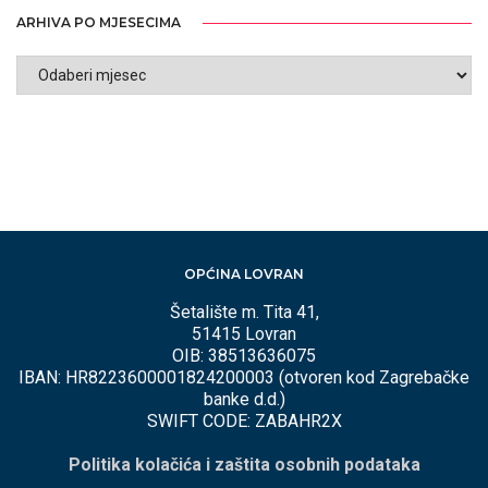
ARHIVA PO MJESECIMA
ARHIVA
PO
MJESECIMA
OPĆINA LOVRAN
Šetalište m. Tita 41,
51415 Lovran
OIB: 38513636075
IBAN: HR8223600001824200003 (otvoren kod Zagrebačke
banke d.d.)
SWIFT CODE: ZABAHR2X
Politika kolačića i zaštita osobnih podataka