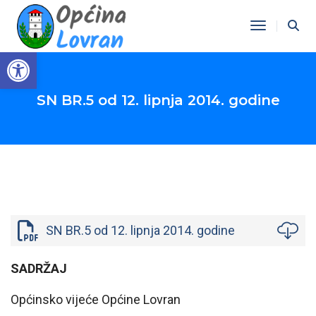
Toggle Na
Open toolbar
SN BR.5 od 12. lipnja 2014. godine
SN BR.5 od 12. lipnja 2014. godine
SADRŽAJ
Općinsko vijeće Općine Lovran