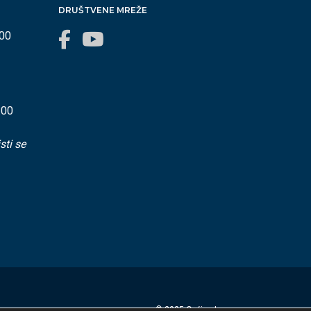
DRUŠTVENE MREŽE
:00
:00
sti se
© 2025 Općina Lovran