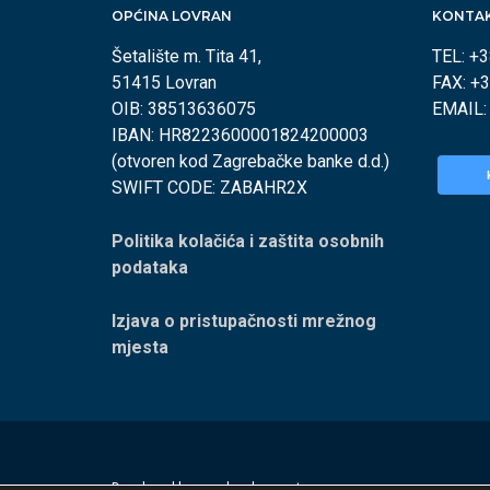
OPĆINA LOVRAN
KONTA
Šetalište m. Tita 41,
TEL: +
51415 Lovran
FAX: +
OIB: 38513636075
EMAIL
IBAN: HR8223600001824200003
(otvoren kod Zagrebačke banke d.d.)
SWIFT CODE: ZABAHR2X
Politika kolačića i zaštita osobnih
podataka
Izjava o pristupačnosti mrežnog
mjesta
Developed by
appydevelopment