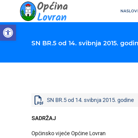
NASLOV
Open toolbar
SN BR.5 od 14. svibnja 2015. godi
SN BR.5 od 14. svibnja 2015. godine
SADRŽAJ
Općinsko vijeće Općine Lovran