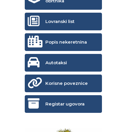
obrtnika
Lovranski list
Popis nekeretnina
Autotaksi
Korisne poveznice
Registar ugovora