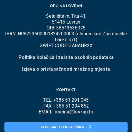
OPĆINA LOVRAN
Šetalište m. Tita 41,
51415 Lovran
OIB: 38513636075
IBAN: HR8223600001824200003 (otvoren kod Zagrebačke
banke d.d.)
SWIFT CODE: ZABAHR2X
Politika kolačića i zaštita osobnih podataka
Izjava o pristupačnosti mrežnog mjesta
KONTAKT
TEL: +385 51 291 045
FAX: +385 51 294 862
EMAIL:
opcina@lovran.hr
KONTAKTI DJELATNIKA 