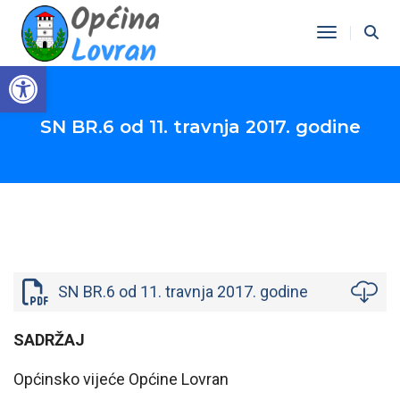
Toggle Na
Open toolbar
SN BR.6 od 11. travnja 2017. godine
SN BR.6 od 11. travnja 2017. godine
SADRŽAJ
Općinsko vijeće Općine Lovran