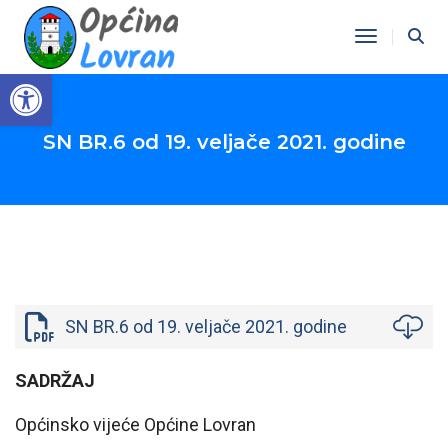
Toggle Na
Open toolbar
SN BR.6 od 19. veljače 2021. godine
SN BR.6 od 19. veljače 2021. godine
SADRŽAJ
Općinsko vijeće Općine Lovran