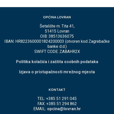
OPĆINA LOVRAN
Šetalište m. Tita 41,
51415 Lovran
OIB: 38513636075
IBAN: HR8223600001824200003 (otvoren kod Zagrebačke
banke d.d.)
SWIFT CODE: ZABAHR2X
Politika kolačića i zaštita osobnih podataka
Izjava o pristupačnosti mrežnog mjesta
KONTAKT
TEL: +385 51 291 045
FAX: +385 51 294 862
EMAIL:
opcina@lovran.hr