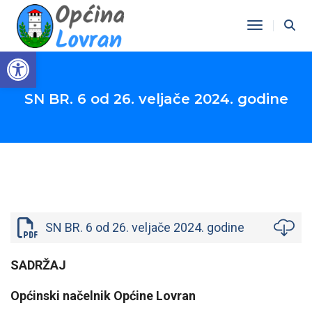
Toggle Na
Open toolbar
SN BR. 6 od 26. veljače 2024. godine
SN BR. 6 od 26. veljače 2024. godine
SADRŽAJ
Općinski načelnik Općine Lovran