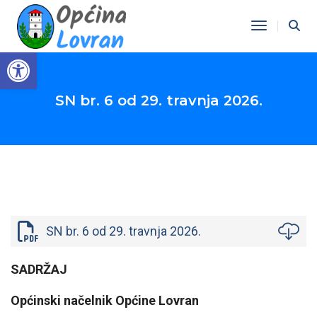
Toggle Na
Open toolbar
SN br. 6 od 29. travnja 2026.
SN br. 6 od 29. travnja 2026.
SADRŽAJ
Općinski načelnik Općine Lovran