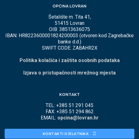
OPĆINA LOVRAN
Šetalište m. Tita 41,
51415 Lovran
OIB: 38513636075
IBAN: HR8223600001824200003 (otvoren kod Zagrebačke
banke d.d.)
SWIFT CODE: ZABAHR2X
Politika kolačića i zaštita osobnih podataka
Izjava o pristupačnosti mrežnog mjesta
KONTAKT
TEL: +385 51 291 045
FAX: +385 51 294 862
EMAIL:
opcina@lovran.hr
KONTAKTI DJELATNIKA 