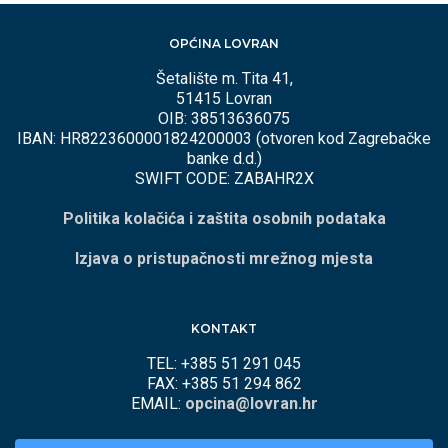
OPĆINA LOVRAN
Šetalište m. Tita 41,
51415 Lovran
OIB: 38513636075
IBAN: HR8223600001824200003 (otvoren kod Zagrebačke
banke d.d.)
SWIFT CODE: ZABAHR2X
Politika kolačića i zaštita osobnih podataka
Izjava o pristupačnosti mrežnog mjesta
KONTAKT
TEL: +385 51 291 045
FAX: +385 51 294 862
EMAIL:
opcina@lovran.hr