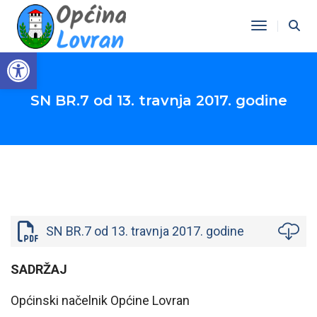
Toggle Na
Open toolbar
SN BR.7 od 13. travnja 2017. godine
SN BR.7 od 13. travnja 2017. godine
SADRŽAJ
Općinski načelnik Općine Lovran