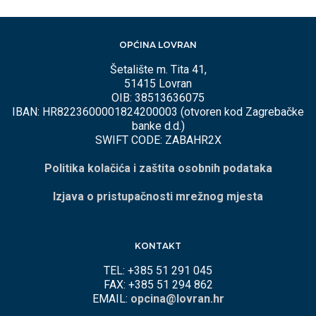
OPĆINA LOVRAN
Šetalište m. Tita 41,
51415 Lovran
OIB: 38513636075
IBAN: HR8223600001824200003 (otvoren kod Zagrebačke
banke d.d.)
SWIFT CODE: ZABAHR2X
Politika kolačića i zaštita osobnih podataka
Izjava o pristupačnosti mrežnog mjesta
KONTAKT
TEL: +385 51 291 045
FAX: +385 51 294 862
EMAIL:
opcina@lovran.hr