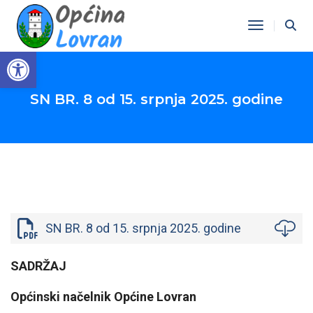
Toggle Na
Open toolbar
SN BR. 8 od 15. srpnja 2025. godine
SN BR. 8 od 15. srpnja 2025. godine
SADRŽAJ
Općinski načelnik Općine Lovran