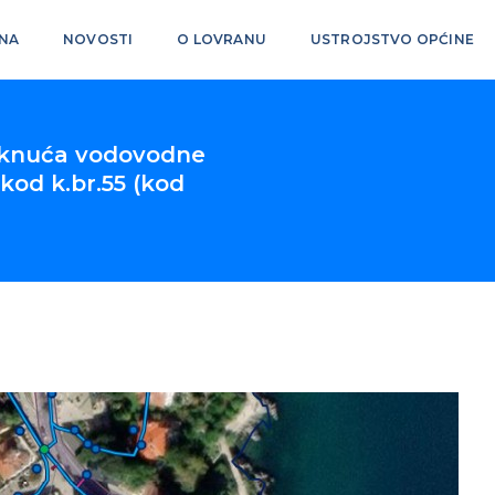
NA
NOVOSTI
O LOVRANU
USTROJSTVO OPĆINE
puknuća vodovodne
 kod k.br.55 (kod