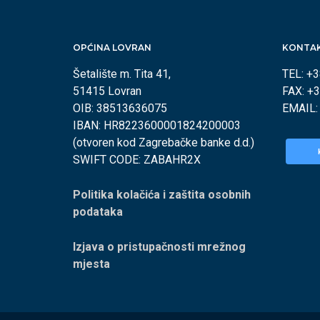
OPĆINA LOVRAN
KONTA
Šetalište m. Tita 41,
TEL: +
51415 Lovran
FAX: +
OIB: 38513636075
EMAIL
IBAN: HR8223600001824200003
(otvoren kod Zagrebačke banke d.d.)
SWIFT CODE: ZABAHR2X
Politika kolačića i zaštita osobnih
podataka
Izjava o pristupačnosti mrežnog
mjesta