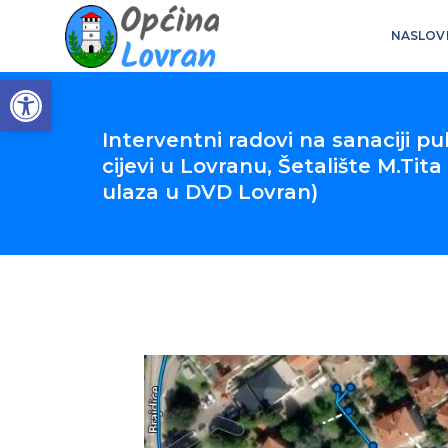
NASLOV
Open toolbar
Interventni radovi na sanaciji 
cijevi u Lovranu, Šetalište M.Tita
ulaza u DVD Lovran)