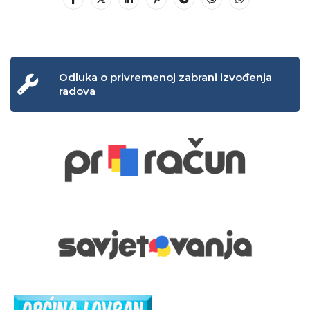
Odluka o privremenoj zabrani izvođenja
radova