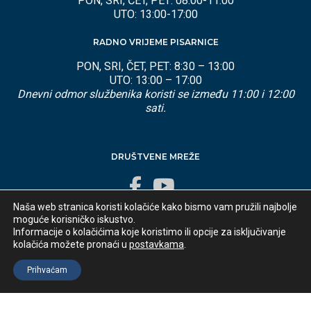
PON, SRI, ČET, PET: 08:00-11:00
UTO: 13:00-17:00
RADNO VRIJEME PISARNICE
PON, SRI, ČET, PET: 8:30 – 13:00
UTO: 13:00 – 17:00
Dnevni odmor službenika koristi se između 11:00 i 12:00
sati.
DRUŠTVENE MREŽE
Naša web stranica koristi kolačiće kako bismo vam pružili najbolje
moguće korisničko iskustvo.
Informacije o kolačićima koje koristimo ili opcije za isključivanje
kolačića možete pronaći u
postavkama
.
Developed by
appydevelopment
© 2025 Općina Lovran
Prihvaćam