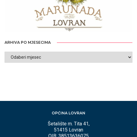
ARHIVA PO MJESECIMA
ARHIVA
PO
MJESECIMA
OPĆINA LOVRAN
Šetalište m. Tita 41,
51415 Lovran
OIB: 38513636075