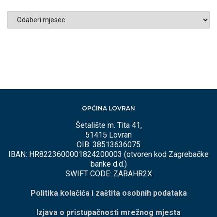
ARHIVA
PO
MJESECIMA
OPĆINA LOVRAN
Šetalište m. Tita 41,
51415 Lovran
OIB: 38513636075
IBAN: HR8223600001824200003 (otvoren kod Zagrebačke
banke d.d.)
SWIFT CODE: ZABAHR2X
Politika kolačića i zaštita osobnih podataka
Izjava o pristupačnosti mrežnog mjesta