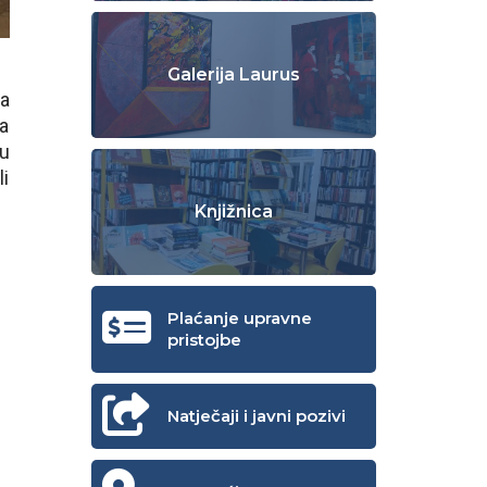
Galerija Laurus
ca
na
nu
li
Knjižnica
Plaćanje upravne
pristojbe
Natječaji i javni pozivi