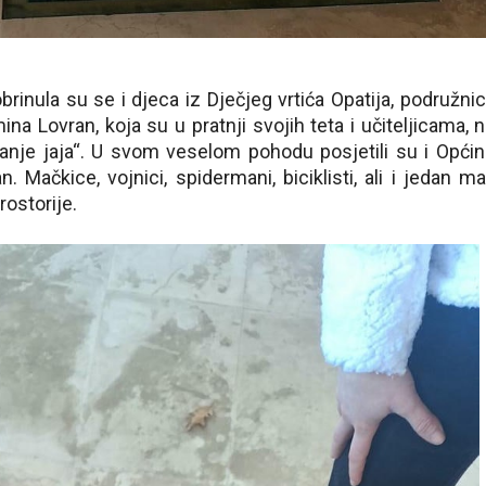
rinula su se i djeca iz Dječjeg vrtića Opatija, podružni
na Lovran, koja su u pratnji svojih teta i učiteljicama, 
iranje jaja“. U svom veselom pohodu posjetili su i Opći
 Mačkice, vojnici, spidermani, biciklisti, ali i jedan ma
rostorije.