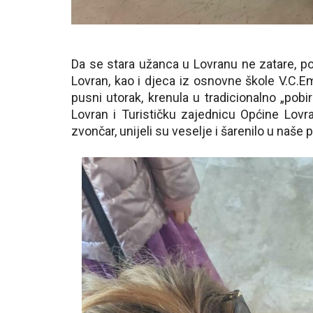
Da se stara užanca u Lovranu ne zatare, pob
Lovran, kao i djeca iz osnovne škole V.C.Emi
pusni utorak, krenula u tradicionalno „pob
Lovran i Turističku zajednicu Općine Lovran.
zvončar, unijeli su veselje i šarenilo u naše p