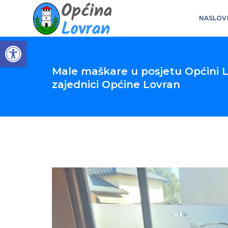
NASLOV
Open toolbar
Male maškare u posjetu Općini Lo
zajednici Općine Lovran