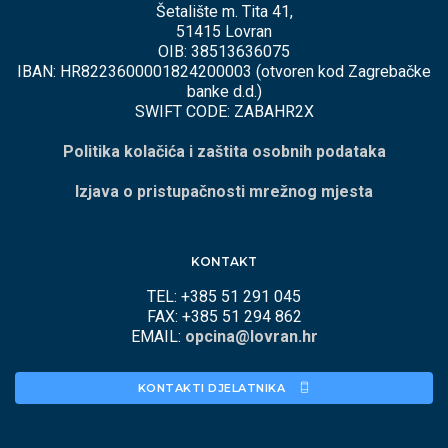
Šetalište m. Tita 41,
51415 Lovran
OIB: 38513636075
IBAN: HR8223600001824200003 (otvoren kod Zagrebačke
banke d.d.)
SWIFT CODE: ZABAHR2X
Politika kolačića i zaštita osobnih podataka
Izjava o pristupačnosti mrežnog mjesta
KONTAKT
TEL: +385 51 291 045
FAX: +385 51 294 862
EMAIL:
opcina@lovran.hr
KONTAKTI DJELATNIKA 