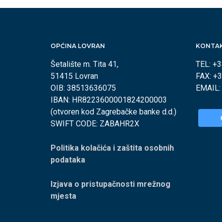
OPĆINA LOVRAN
KONTA
Šetalište m. Tita 41,
TEL: +
51415 Lovran
FAX: +
OIB: 38513636075
EMAIL
IBAN: HR8223600001824200003
(otvoren kod Zagrebačke banke d.d.)
SWIFT CODE: ZABAHR2X
Politika kolačića i zaštita osobnih
podataka
Izjava o pristupačnosti mrežnog
mjesta