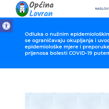
NASLOV
Open toolbar
Odluka o nužnim epidemiološki
se ograničavaju okupljanja i uv
epidemiološke mjere i preporuke
prijenosa bolesti COVID-19 pute