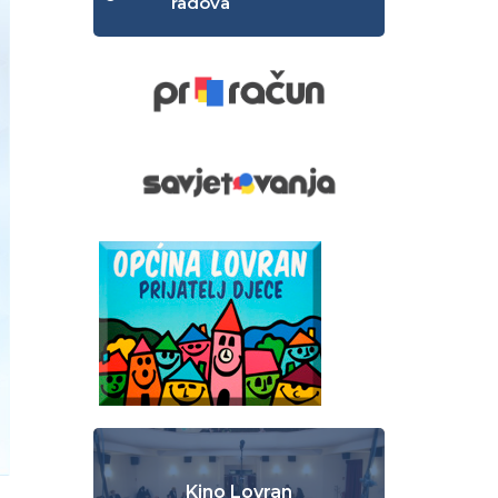
radova
Kino Lovran