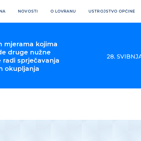
NA
NOVOSTI
O LOVRANU
USTROJSTVO OPĆINE
m mjerama kojima
ode druge nužne
28. SVIBNJA
 radi sprječavanja
m okupljanja