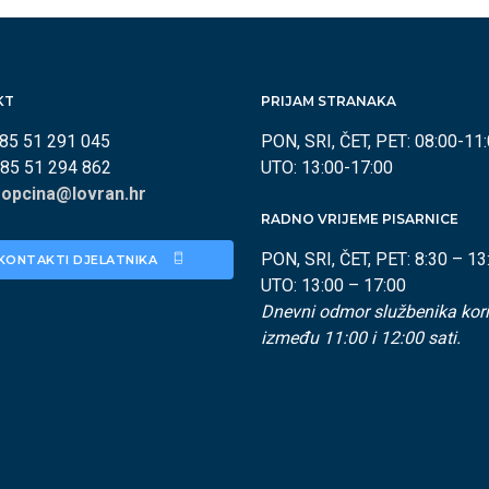
KT
PRIJAM STRANAKA
385 51 291 045
PON, SRI, ČET, PET: 08:00-11
385 51 294 862
UTO: 13:00-17:00
:
opcina@lovran.hr
RADNO VRIJEME PISARNICE
PON, SRI, ČET, PET: 8:30 – 13
KONTAKTI DJELATNIKA 
UTO: 13:00 – 17:00
Dnevni odmor službenika kori
između 11:00 i 12:00 sati.