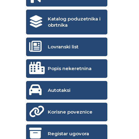
Katalog poduzetnika i
obrtnika
Lovranski list
Popis nekeretnina
Autotaksi
Korisne poveznice
Registar ugovora