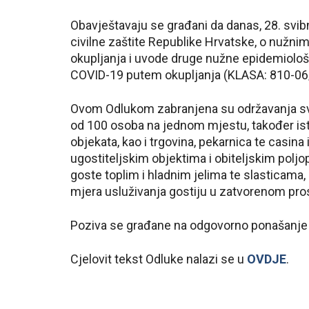
Obavještavaju se građani da danas, 28. svib
civilne zaštite Republike Hrvatske, o nužn
okupljanja i uvode druge nužne epidemiološk
COVID-19 putem okupljanja (KLASA: 810-06
Ovom Odlukom zabranjena su održavanja svih
od 100 osoba na jednom mjestu, također ista
objekata, kao i trgovina, pekarnica te casina
ugostiteljskim objektima i obiteljskim polj
goste toplim i hladnim jelima te slasticama
mjera usluživanja gostiju u zatvorenom pro
Poziva se građane na odgovorno ponašanje i
Cjelovit tekst Odluke nalazi se u
OVDJE
.