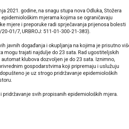
nja 2021. godine, na snagu stupa nova Odluka, Stožera
im epidemiološkim mjerama kojima se ograničavaju
e mjere i preporuke radi sprječavanja prijenosa bolesti
/20-01/7, URBROJ: 511-01-300-21-383).
 javnih događanja i okupljanja na kojima je prisutno viš
 mogu trajati najdulje do 23 sata. Rad ugostiteljskih
 i automat klubova dozvoljen je do 23 sata. Iznimno,
oprivrednim gospodarstvima koji pripremaju i uslužuju
, dopušteno je uz strogo pridržavanje epidemioloških
storu.
 pridržavanje svih propisanih epidemioloških mjera.